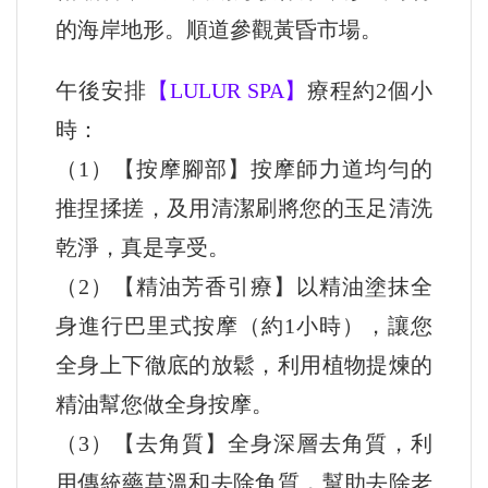
的海岸地形。順道參觀黃昏市場。
午後安排
【LULUR SPA】
療程約2個小
時：
（1）【按摩腳部】按摩師力道均勻的
推捏揉搓，及用清潔刷將您的玉足清洗
乾淨，真是享受。
（2）【精油芳香引療】以精油塗抹全
身進行巴里式按摩（約1小時），讓您
全身上下徹底的放鬆，利用植物提煉的
精油幫您做全身按摩。
（3）【去角質】全身深層去角質，利
用傳統藥草溫和去除角質，幫助去除老