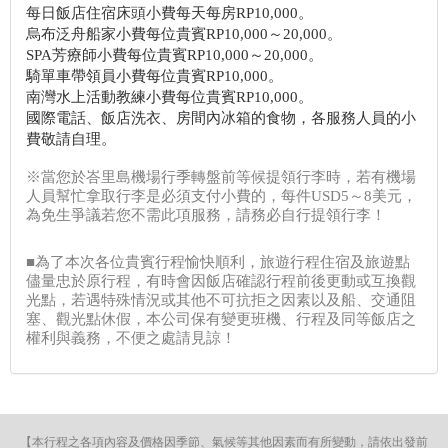
每日飯店住宿床頭小費每天每房RP10,000。
烏布泛舟船家小費每位貴賓RP10,000～20,000。
SPA芳療師小費每位貴賓RP10,000～20,000。
騎單車帶領員小費每位貴賓RP10,000。
南灣水上活動教練小費每位貴賓RP10,000。
國際電話、飯店洗衣、房間內冰箱的食物，各服務人員的小
費敬請自理。
※當您於峇里島機場行季轉盤前等候提領行李時，若有機場
人員幫忙拿取行李是必須支付小費的，每件USD5～8美元，
為免生爭議若您不需此項服務，請務必自行提領行李！
■為了本次各位貴賓行程愉快順利，旅遊行程住宿及旅遊點
儘量忠於原行程，有時會因飯店確認行程前後更動或互換觀
光點，若遇特殊情況或其他不可抗拒之因素以及船、交通阻
塞、觀光點休假，本公司保有變更班機、行程及同等飯店之
權利與義務，不便之處請見諒！
【本行程之各項內容及價格因季節、氣候等其他因素而有所變動，請依出發前