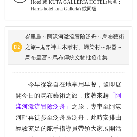
Hotel 或 KUTA GALLERIA HOTEL(原名：
Harris hotel kuta Galleria) 或同級
峇里島～阿漾河激流冒險泛舟～烏布藝術
之旅--鬼斧神工木雕村、蠟染村～銀器～
D2
烏布皇宮～烏布傳統文物批發市集
今早從容自在地享用早餐，隨即展
開今日的烏布藝術之旅，接著來趟
「阿
漾河激流冒險泛舟」
之旅，專車至阿漾
河畔再徒步至泛舟區泛舟，此時安排由
經驗充足的舵手指導員帶領大家展開活