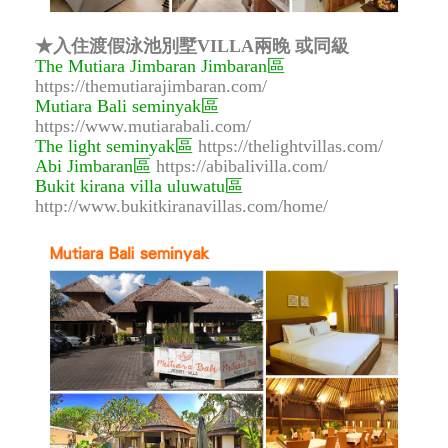
★入住渡假泳池別墅VILLA兩晚 或同級
The Mutiara Jimbaran Jimbaran區
https://themutiarajimbaran.com/
Mutiara Bali seminyak區
https://www.mutiarabali.com/
The light seminyak區
https://thelightvillas.com/
Abi Jimbaran區
https://abibalivilla.com/
Bukit kirana villa uluwatu區
http://www.bukitkiranavillas.com/home/