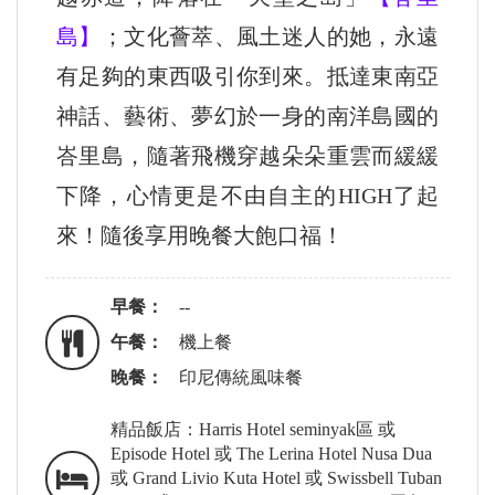
島】
；文化薈萃、風土迷人的她，永遠
有足夠的東西吸引你到來。抵達東南亞
神話、藝術、夢幻於一身的南洋島國的
峇里島，隨著飛機穿越朵朵重雲而緩緩
下降，心情更是不由自主的HIGH了起
來！隨後享用晚餐大飽口福！
早餐：
--
午餐：
機上餐
晚餐：
印尼傳統風味餐
精品飯店：Harris Hotel seminyak區 或
Episode Hotel 或 The Lerina Hotel Nusa Dua
或 Grand Livio Kuta Hotel 或 Swissbell Tuban