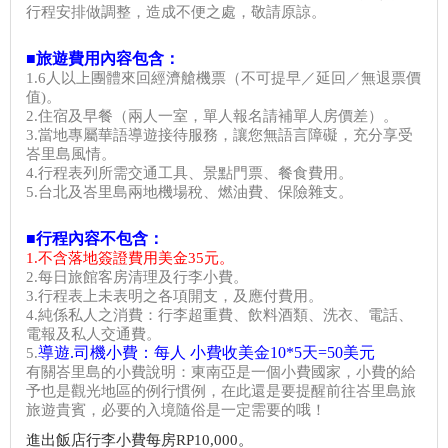
行程安排做調整，造成不便之處，敬請原諒。
■旅遊費用內容包含：
1.6人以上團體來回經濟艙機票（不可提早／延回／無退票價
值)。
2.住宿及早餐（兩人一室，單人報名請補單人房價差）。
3.當地專屬華語導遊接待服務，讓您無語言障礙，充分享受
峇里島風情。
4.行程表列所需交通工具、景點門票、餐食費用。
5.台北及峇里島兩地機場稅、燃油費、保險雜支。
■行程內容不包含：
1.不含落地簽證費用美金35元。
2.每日旅館客房清理及行李小費。
3.行程表上未表明之各項開支，及應付費用。
4.純係私人之消費：行李超重費、飲料酒類、洗衣、電話、
電報及私人交通費。
導遊.司機小費：每人 小費收美金10*5天=50美元
5.
有關峇里島的小費說明：東南亞是一個小費國家，小費的給
予也是觀光地區的例行慣例，在此還是要提醒前往峇里島旅
旅遊貴賓，必要的入境隨俗是一定需要的哦！
進出飯店行李小費每房RP10,000。