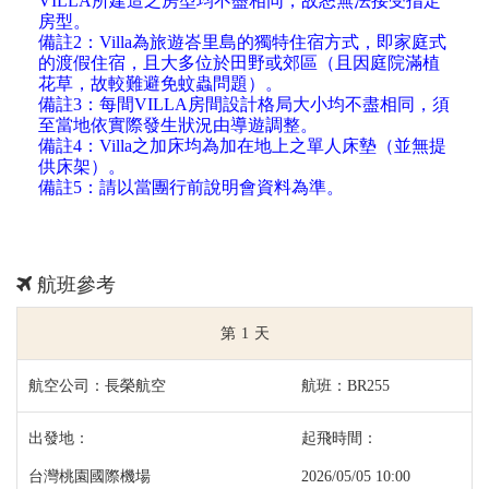
VILLA所建造之房型均不盡相同，故恕無法接受指定
房型。
備註2：Villa為旅遊峇里島的獨特住宿方式，即家庭式
的渡假住宿，且大多位於田野或郊區（且因庭院滿植
花草，故較難避免蚊蟲問題）。
備註3：每間VILLA房間設計格局大小均不盡相同，須
至當地依實際發生狀況由導遊調整。
備註4：Villa之加床均為加在地上之單人床墊（並無提
供床架）。
備註5：請以當團行前說明會資料為準。
航班參考
1
長榮航空
BR255
台灣桃園國際機場
2026/05/05 10:00