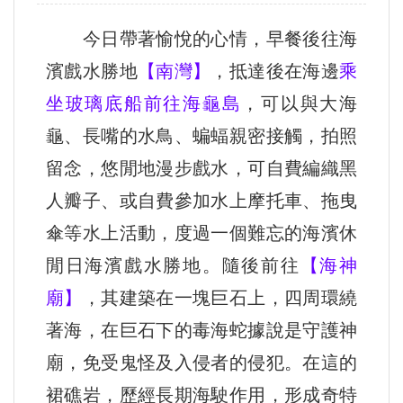
今日帶著愉悅的心情，早餐後往海
濱戲水勝地
【南灣】
，抵達後在海邊
乘
坐玻璃底船前往海龜島
，可以與大海
龜、長嘴的水鳥、蝙蝠親密接觸，拍照
留念，悠閒地漫步戲水，可自費編織黑
人瓣子、或自費參加水上摩托車、拖曳
傘等水上活動，度過一個難忘的海濱休
閒日海濱戲水勝地。隨後前往
【海神
廟】
，其建築在一塊巨石上，四周環繞
著海，在巨石下的毒海蛇據說是守護神
廟，免受鬼怪及入侵者的侵犯。在這的
裙礁岩，歷經長期海駛作用，形成奇特