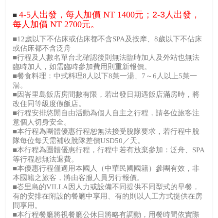
4-5
人出發，每人加價 NT 1400
元；2-3
人出發，
■
每人加價 NT 2700
元。
■12歲以下不佔床或佔床都不含SPA及按摩、8歲以下不佔床
或佔床都不含泛舟
■行程及人數名單台北確認後則無法臨時加人及外站也無法
臨時加人，如需臨時參加費用則重新報價。
■餐食料理：中式料理8人以下8菜一湯、7～6人以上5菜一
湯。
■因峇里島飯店房間數有限，若出發日期遇飯店滿房時，將
改住同等級度假飯店。
■行程安排悠閒自由活動為個人自主之行程，請各位旅客注
意個人切身安全。
■本行程為團體優惠行程恕無法接受脫隊要求，若行程中脫
隊每位每天需補收脫隊差價USD50／天。
■本行程為團體優惠行程，行程中若有放棄參加：泛舟、SPA
等行程恕無法退費。
■本優惠行程僅適用本國人（中華民國國籍）參團有效，非
本國籍之旅客，將由客服人員另行報價。
■峇里島的VILLA因人力或設備不同提供不同型式的早餐，
有的安排在附設的餐廳中享用、有的則以人工方式提供在房
間享用。
■本行程餐廳將視餐廳公休日將略有調動，用餐時間依實際