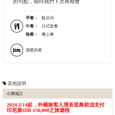
的句點，期待我們下次再相會
早餐：
飯店內
午餐：
日式套餐
晚餐：
機上餐
溫暖的家
其他說明
出團備註
2024.2/14起，外籍旅客入境峇里島前須支付
印尼盾IDR 150,000之旅遊稅