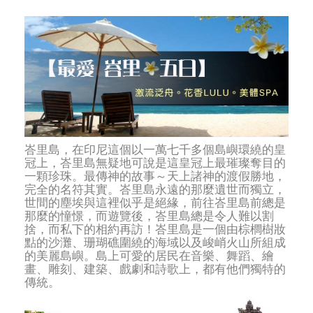
峇里島，在印尼這個以一萬七千多個島嶼環繞的皇
冠上，峇里島無疑地可說是這皇冠上最璀璨奪目的
一顆珍珠。最傳神的故事～天上諸神的渡假勝地，
完全的名符其實。峇里島永遠的那麼遺世而獨立，
世間的塵埃與這裡似乎是絕緣，前往峇里島前總是
那麼的憧憬，而遊覽後，峇里島總是令人難以割
捨，而私下的相約再訪！峇里島是一個由棕櫚樹妝
點的沙灘、珊瑚礁圍繞的海域以及峻峭火山所組成
的美麗島嶼。島上可愛的居民在音樂、舞蹈、繪
畫、雕刻、建築、戲劇和詩歌上，都有他們獨特的
傳統。