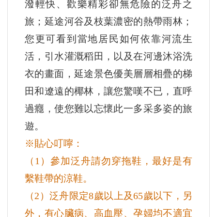
潑輕快、歡樂精彩卻無危險的泛舟之
旅；延途河谷及枝葉濃密的熱帶雨林；
您更可看到當地居民如何依靠河流生
活，引水灌溉稻田，以及在河邊沐浴洗
衣的畫面，延途景色優美層層相疊的梯
田和遼遠的椰林，讓您驚嘆不已，直呼
過癮，使您難以忘懷此一多采多姿的旅
遊。
※貼心叮嚀：
（1）參加泛舟請勿穿拖鞋，最好是有
繫鞋帶的涼鞋。
（2）泛舟限定8歲以上及65歲以下，另
外，有心臟病、高血壓、孕婦均不適宜