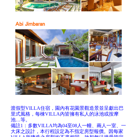
渡假型VILLA住宿，園內有花園景觀造景並呈獻出巴
里式風格，每棟VILLA內皆擁有私人的泳池或按摩
池…等。
備註1：多數VILLA均為04至08人一幢、兩人一室、一
大床之設計，本行程設定為不指定房型報價。因每家