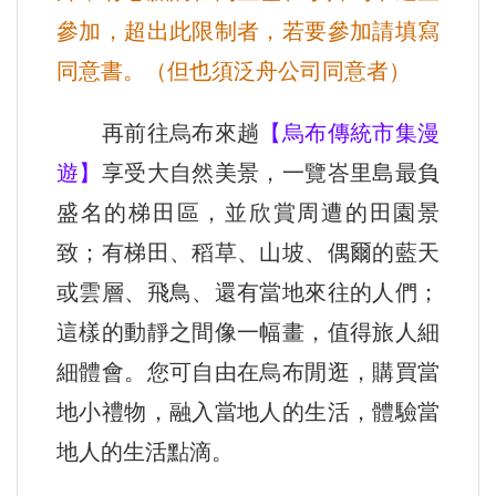
參加，超出此限制者，若要參加請填寫
同意書。（但也須泛舟公司同意者）
再前往烏布來趟
【烏布傳統市集漫
遊】
享受大自然美景，一覽峇里島最負
盛名的梯田區，並欣賞周遭的田園景
致；有梯田、稻草、山坡、偶爾的藍天
或雲層、飛鳥、還有當地來往的人們；
這樣的動靜之間像一幅畫，值得旅人細
細體會。您可自由在烏布閒逛，購買當
地小禮物，融入當地人的生活，體驗當
地人的生活點滴。