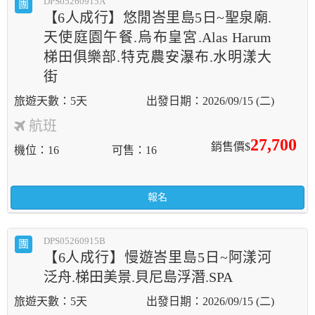
DPS05260915A
團
【6人成行】悠閒峇里島5日~聖泉廟.
天使庭園午餐.烏布皇宮.Alas Harum
梯田俱樂部.特克農安瀑布.水明漾大
街
5天
2026/09/15 (二)
航班
27,700
銷售價$
機位
16
可售
16
報名
DPS05260915B
團
【6人成行】慢遊峇里島5日~阿漾河
泛舟.梯田美景.貝尼島浮潛.SPA
5天
2026/09/15 (二)