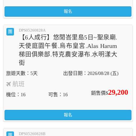
報名
DPS05260828A
團
【6人成行】悠閒峇里島5日~聖泉廟.
天使庭園午餐.烏布皇宮.Alas Harum
梯田俱樂部.特克農安瀑布.水明漾大
街
5天
2026/08/28 (五)
航班
29,200
銷售價$
機位
16
可售
16
報名
DPS05260828B
團