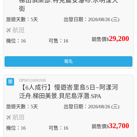
梯田俱樂部.特克農安瀑布.水明漾大
街
5天
2026/08/26 (三)
航班
29,200
銷售價$
機位
16
可售
16
報名
DPS05260826B
團
【6人成行】慢遊峇里島5日~阿漾河
泛舟.梯田美景.貝尼島浮潛.SPA
5天
2026/08/26 (三)
航班
32,700
銷售價$
機位
16
可售
16