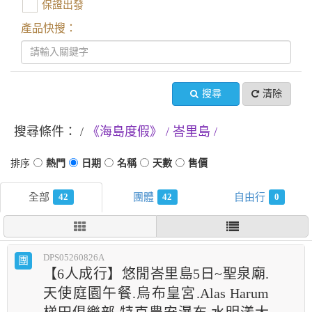
保證出發
產品快搜：
搜尋
清除
搜尋條件：
《海島度假》
峇里島
42
42
0
DPS05260826A
團
【6人成行】悠閒峇里島5日~聖泉廟.
天使庭園午餐.烏布皇宮.Alas Harum