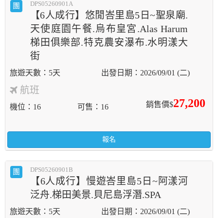
DPS05260901A
團
【6人成行】悠閒峇里島5日~聖泉廟.
天使庭園午餐.烏布皇宮.Alas Harum
梯田俱樂部.特克農安瀑布.水明漾大
街
5天
2026/09/01 (二)
航班
27,200
銷售價$
機位
16
可售
16
報名
DPS05260901B
團
【6人成行】慢遊峇里島5日~阿漾河
泛舟.梯田美景.貝尼島浮潛.SPA
5天
2026/09/01 (二)