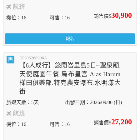
航班
30,900
銷售價$
機位
16
可售
16
報名
DPS05260906A
團
【6人成行】悠閒峇里島5日~聖泉廟.
天使庭園午餐.烏布皇宮.Alas Harum
梯田俱樂部.特克農安瀑布.水明漾大
街
5天
2026/09/06 (日)
航班
27,200
銷售價$
機位
16
可售
16