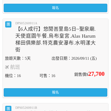
報名
DPS05260911A
團
【6人成行】悠閒峇里島5日~聖泉廟.
天使庭園午餐.烏布皇宮.Alas Harum
梯田俱樂部.特克農安瀑布.水明漾大
街
5天
2026/09/11 (五)
航班
27,700
銷售價$
機位
16
可售
16
報名
DPS05260911B
團