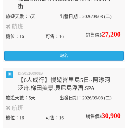
街
5天
2026/09/08 (二)
航班
27,200
銷售價$
機位
16
可售
16
報名
DPS05260908B
團
【6人成行】慢遊峇里島5日~阿漾河
泛舟.梯田美景.貝尼島浮潛.SPA
5天
2026/09/08 (二)
航班
30,900
銷售價$
機位
16
可售
16