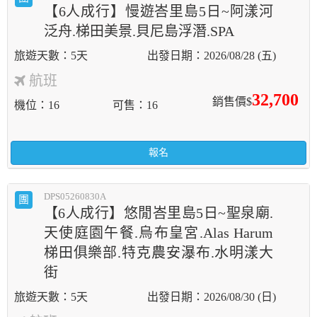
【6人成行】慢遊峇里島5日~阿漾河
泛舟.梯田美景.貝尼島浮潛.SPA
5天
2026/08/28 (五)
航班
32,700
銷售價$
機位
16
可售
16
報名
DPS05260830A
團
【6人成行】悠閒峇里島5日~聖泉廟.
天使庭園午餐.烏布皇宮.Alas Harum
梯田俱樂部.特克農安瀑布.水明漾大
街
5天
2026/08/30 (日)