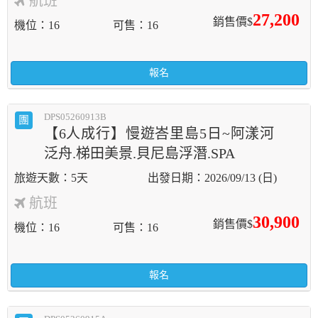
航班
27,200
銷售價$
機位
16
可售
16
報名
DPS05260913B
團
【6人成行】慢遊峇里島5日~阿漾河
泛舟.梯田美景.貝尼島浮潛.SPA
5天
2026/09/13 (日)
航班
30,900
銷售價$
機位
16
可售
16
報名