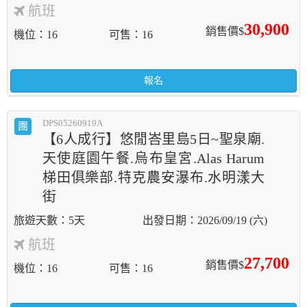
航班
30,900
銷售價$
機位
16
可售
16
報名
DPS05260919A
團
【6人成行】悠閒峇里島5日~聖泉廟.
天使庭園午餐.烏布皇宮.Alas Harum
梯田俱樂部.特克農安瀑布.水明漾大
街
5天
2026/09/19 (六)
航班
27,700
銷售價$
機位
16
可售
16