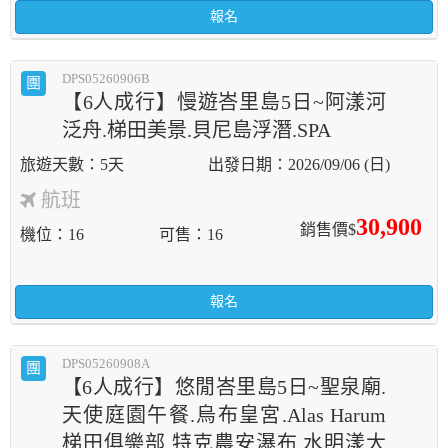
報名
DPS05260906B
團
【6人成行】慢遊峇里島5日~阿漾河
泛舟.梯田美景.貝尼島浮潛.SPA
5天
2026/09/06 (日)
航班
30,900
銷售價$
機位
16
可售
16
報名
DPS05260908A
團
【6人成行】悠閒峇里島5日~聖泉廟.
天使庭園午餐.烏布皇宮.Alas Harum
梯田俱樂部.特克農安瀑布.水明漾大