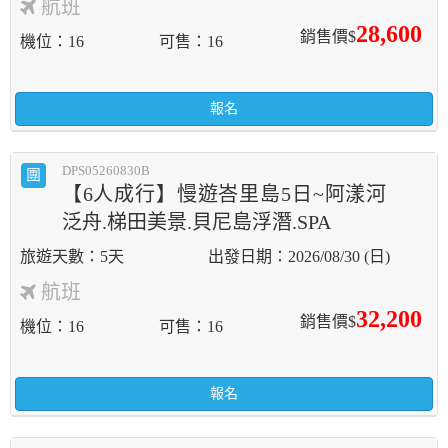
航班
28,600
銷售價$
機位
16
可售
16
報名
DPS05260830B
團
【6人成行】慢遊峇里島5日~阿漾河
泛舟.梯田美景.貝尼島浮潛.SPA
5天
2026/08/30 (日)
航班
32,200
銷售價$
機位
16
可售
16
報名