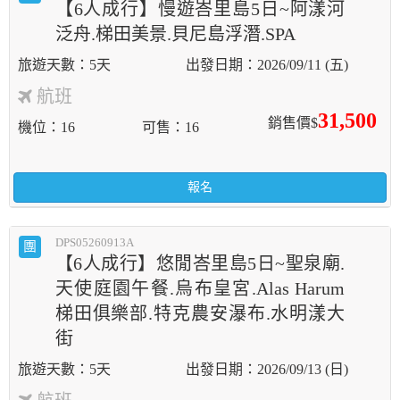
【6人成行】慢遊峇里島5日~阿漾河
泛舟.梯田美景.貝尼島浮潛.SPA
5天
2026/09/11 (五)
航班
31,500
銷售價$
機位
16
可售
16
報名
DPS05260913A
團
【6人成行】悠閒峇里島5日~聖泉廟.
天使庭園午餐.烏布皇宮.Alas Harum
梯田俱樂部.特克農安瀑布.水明漾大
街
5天
2026/09/13 (日)