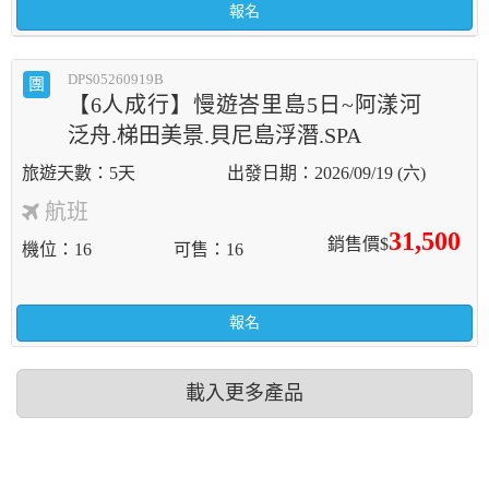
報名
DPS05260919B
團
【6人成行】慢遊峇里島5日~阿漾河
泛舟.梯田美景.貝尼島浮潛.SPA
5天
2026/09/19 (六)
航班
31,500
銷售價$
機位
16
可售
16
報名
載入更多產品