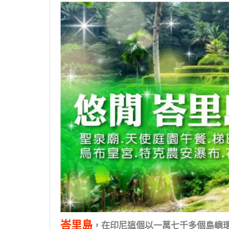
峇里島
，在印尼這個以一萬七千多個島嶼