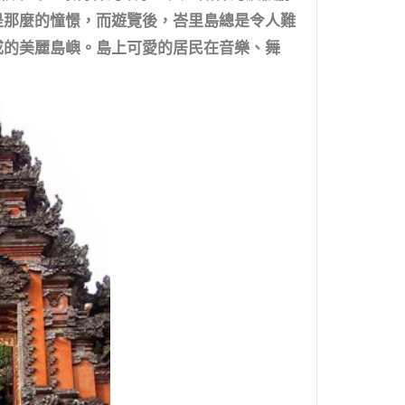
是那麼的憧憬，而遊覽後，峇里島總是令人難
成的美麗島嶼。島上可愛的居民在音樂、舞