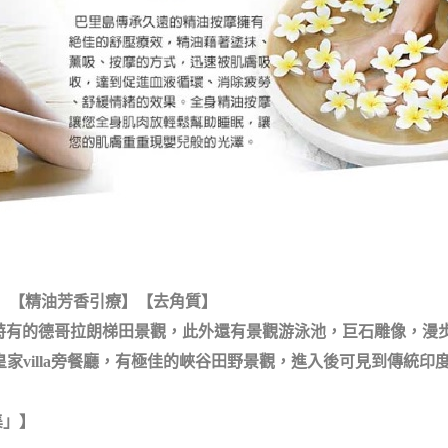
部】【精油芳香引療】【去角質】
里島烏布特有的德哥拉朗梯田景觀，此外還有景觀游泳池，巨石雕像
amaha皇家villa旁餐廳，有極佳的峽谷田野景觀，進入後可見到
集」】