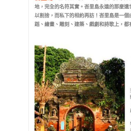
地，完全的名符其實。峇里島永遠的那麼遺
以割捨，而私下的相約再訪！峇里島是一個
蹈、繪畫、雕刻、建築、戲劇和詩歌上，都