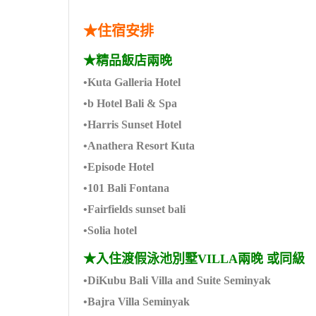
★住宿安排
★精品飯店兩晚
•Kuta Galleria Hotel
•b Hotel Bali & Spa
•Harris Sunset Hotel
•Anathera Resort Kuta
•Episode Hotel
•101 Bali Fontana
•Fairfields sunset bali
•Solia hotel
★入住渡假泳池別墅VILLA兩晚 或同級
•DiKubu Bali Villa and Suite Seminyak
•Bajra Villa Seminyak