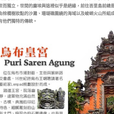
世而獨立，世間的塵埃與這裡似乎是絕緣，前往峇里島前總
由棕櫚樹妝點的沙灘、珊瑚礁圍繞的海域以及峻峭火山所組
有他們獨特的傳統。