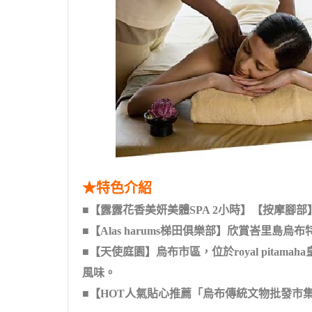
★特色介紹
■【露露花香美妍美體SPA 2小時】【按摩腳
■【Alas harums梯田俱樂部】欣賞峇
■【天使庭園】烏布市區，位於royal pit
風味。
■【HOT人氣貼心推薦「烏布傳統文物批發市