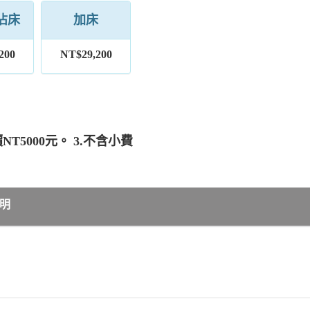
佔床
加床
200
NT$29,200
T5000元。 3.不含小費
明