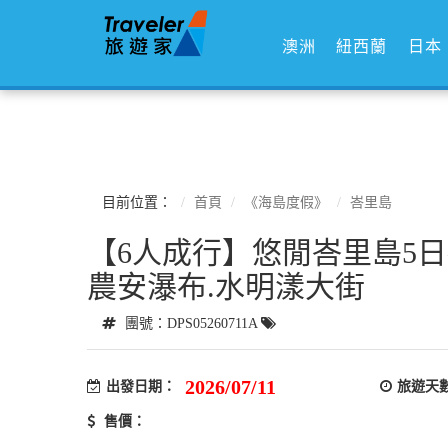
澳洲
紐西蘭
日本
目前位置：
首頁
《海島度假》
峇里島
【6人成行】悠閒峇里島5日~聖
農安瀑布.水明漾大街
團號：DPS05260711A
2026/07/11
出發日期：
旅遊天
售價：