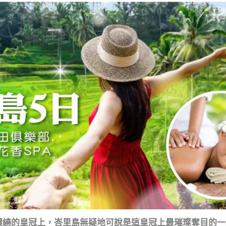
環繞的皇冠上，峇里島無疑地可說是這皇冠上最璀璨奪目的一