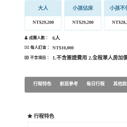
大人
小孩佔床
小孩不
NT$29,200
NT$29,200
NT$28,
6人
成團人數：
每人訂金：
NT$10,000
1.不含簽證費用 2.全程單人房加價N
不含項目：
行程特色
航班參考
每日行程
其他說
行程特色