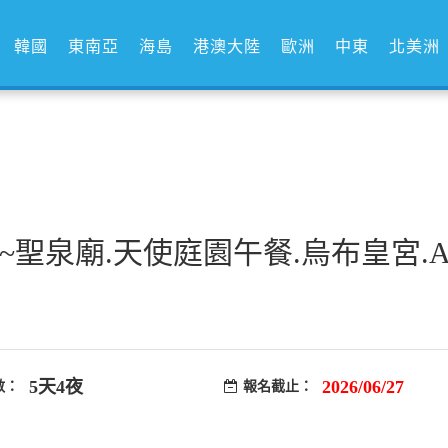
韓國
東南亞
海島
港澳大陸
歐洲
中東
北美洲
泉廟.天使庭園午餐.烏布皇宮.Ala
5天4夜
2026/06/27
數：
報名截止：