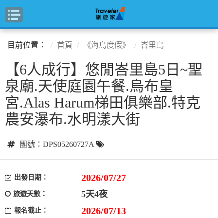
目前位置：
首頁
《海島度假》
峇里島
【6人成行】悠閒峇里島5日~聖
泉廟.天使庭園午餐.烏布皇
宮.Alas Harum梯田俱樂部.特克
農安瀑布.水明漾大街
團號：DPS05260727A
2026/07/27
出發日期：
5天4夜
旅遊天數：
2026/07/13
報名截止：