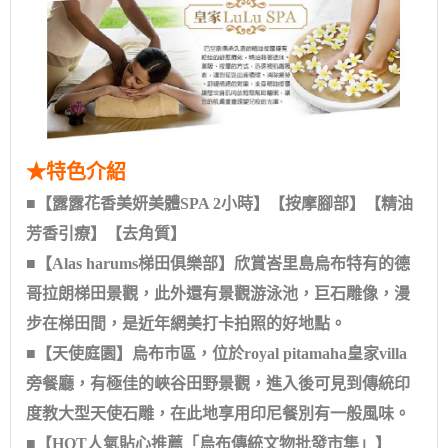
★特色介紹
■【露露花香美妍美體SPA 2小時】【按摩腳部】【精油
芳香引療】【去角質】
■【Alas harums梯田俱樂部】欣賞峇里島烏布特有的德
哥拉朗梯田景觀，此外還有景觀游泳池，巨石雕像，漫
步在梯田間，是近年網美打卡拍照的好地點。
■【天使庭園】烏布市區，位於royal pitamaha皇家villa
旁餐廳，有極佳的峽谷田野景觀，進入後可見到傳統印
度教大型天使石雕，在此地享用印尼餐別有一般風味。
■【HOT人氣貼心推薦「烏布傳統文物批發市集」】