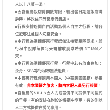
人以上八菜一湯。
■因峇里島飯店房間數有限，若出發日期遇飯店滿
房時，將改住同等級度假飯店。
■行程安排悠閒自由活動為個人自主之行程，請各
位旅客注意個人切身安全。
■本行程為團體優惠行程恕無法接受脫隊要求，若
行程中脫隊每位每天需補收脫隊差價 NT1800／
天。
■本行程為團體優惠行程，行程中若有放棄參加：
泛舟、SPA等行程恕無法退費。
■本優惠行程僅適用本國人（中華民國國籍）參團
有效，
非本國籍之旅客，將由客服人員另行報價
。
■峇里島的VILLA因人力或設備不同提供不同型式
的早餐，有的安排在附設的餐廳中享用、有的則以
人工方式提供在房間享用。