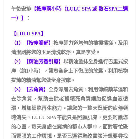
午後安排
【按摩兩小時（LULU SPA 或 熱石SPA二選
一）】
：
【LULU SPA】
（1）【按摩腳部】
按摩師力道均勻的推捏揉搓，及用
清潔刷將您的玉足清洗乾淨，真是享受。
（2）【精油芳香引療】
以精油塗抹全身進行巴里式按
摩（約1小時），讓您全身上下徹底的放鬆，利用植物
提煉的精油幫您做全身按摩。
（3）【去角質】
全身深層去角質，利用傳統藥草溫和
去除角質，幫助去除老舊壞死角質細胞促進血液循
環，增加細胞再生能力。讓您的一整天逛街的疲倦頓
時消失，LULU SPA不能只是照顧肌膚，更要呵護您
的心靈，每天身處在擁擠的都市人群中，面對著忙碌
而緊張的工作環境，是否已逼得您絞盡腦汁想要尋找