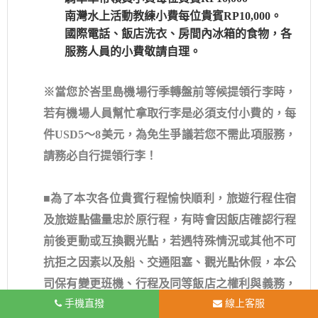
南灣水上活動教練小費每位貴賓RP10,000。
國際電話、飯店洗衣、房間內冰箱的食物，各
服務人員的小費敬請自理。
※當您於峇里島機場行季轉盤前等候提領行李時，
若有機場人員幫忙拿取行李是必須支付小費的，每
件USD5～8美元，為免生爭議若您不需此項服務，
請務必自行提領行李！
■為了本次各位貴賓行程愉快順利，旅遊行程住宿
及旅遊點儘量忠於原行程，有時會因飯店確認行程
前後更動或互換觀光點，若遇特殊情況或其他不可
抗拒之因素以及船、交通阻塞、觀光點休假，本公
司保有變更班機、行程及同等飯店之權利與義務，
手機直撥
線上客服
不便之處請見諒！