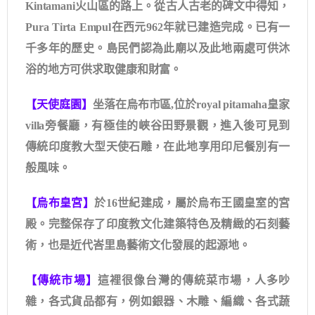
Kintamani
火山區的路上。從古人古老的碑文中得知，
Pura Tirta Empul
在西元
962
年就已建造完成。已有一
千多年的歷史。島民們認為此廟以及此地兩處可供沐
浴的地方可供求取健康和財富。
【天使庭園】
坐落在烏布市區
,
位於
royal pitamaha
皇家
villa
旁餐廳，有極佳的峽谷田野景觀，進入後可見到
傳統印度教大型天使石雕，在此地享用印尼餐別有一
般風味。
【烏布皇宮】
於16世紀建成，屬於烏布王國皇室的宮
殿。完整保存了印度教文化建築特色及精緻的石刻藝
術，也是近代峇里島藝術文化發展的起源地。
【傳統市場】
這裡很像台灣的傳統菜市場，人多吵
雜，各式貨品都有，例如銀器、木雕、編織、各式蔬