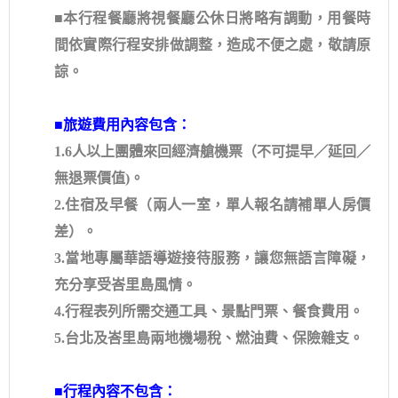
■本行程餐廳將視餐廳公休日將略有調動，用餐時
間依實際行程安排做調整，造成不便之處，敬請原
諒。
■旅遊費用內容包含：
1.6人以上團體來回經濟艙機票（不可提早／延回／
無退票價值)。
2.住宿及早餐（兩人一室，單人報名請補單人房價
差）。
3.當地專屬華語導遊接待服務，讓您無語言障礙，
充分享受峇里島風情。
4.行程表列所需交通工具、景點門票、餐食費用。
5.台北及峇里島兩地機場稅、燃油費、保險雜支。
■行程內容不包含：