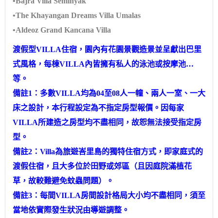
•Bajra Villa Seminyak
•The Khayangan Dreams Villa Umalas
•Aldeoz Grand Kancana Villa
渡假型VILLA住宿，園內有花園景觀造景並呈獻出巴里
式風格，每棟VILLA內皆擁有私人的泳池或按摩池…
等。
備註1：多數VILLA均為04至08人一幢、兩人一室、一大
床之設計，本行程設定為不指定房型報價。因每家
VILLA所建造之房型均不盡相同，故恕無法接受指定房
型。
備註2：Villa為旅遊峇里島的獨特住宿方式，即家庭式的
渡假住宿，且大多位於田野或郊區（且因庭院滿植花
草，故較難避免蚊蟲問題）。
備註3：每間VILLA房間設計格局大小均不盡相同，須至
當地依實際發生狀況由導遊調整。