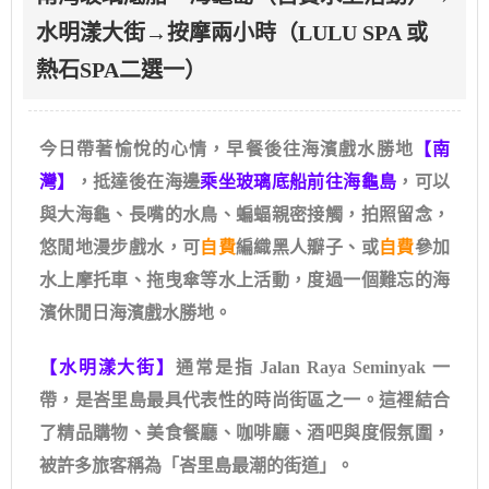
水明漾大街→按摩兩小時（LULU SPA 或
熱石SPA二選一）
今日帶著愉悅的心情，早餐後往海濱戲水勝地
【南
灣】
，抵達後在海邊
乘坐玻璃底船前往海龜島
，可以
與大海龜、長嘴的水鳥、蝙蝠親密接觸，拍照留念，
悠閒地漫步戲水，可
自費
編織黑人瓣子、或
自費
參加
水上摩托車、拖曳傘等水上活動，度過一個難忘的海
濱休閒日海濱戲水勝地。
【水明漾大街】
通常是指 Jalan Raya Seminyak 一
帶，是峇里島最具代表性的時尚街區之一。這裡結合
了精品購物、美食餐廳、咖啡廳、酒吧與度假氛圍，
被許多旅客稱為「峇里島最潮的街道」。