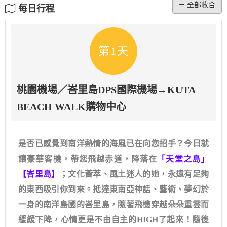
每日行程
第1天
桃園機場／峇里島DPS國際機場→KUTA
BEACH WALK購物中心
是否已感覺到南洋熱情的海風已在向您招手？今日就
讓豪華客機，帶您飛越赤道，降落在
「天堂之島」
【峇里島】
；文化薈萃、風土迷人的她，永遠有足夠
的東西吸引你到來。抵達東南亞神話、藝術、夢幻於
一身的南洋島國的峇里島，隨著飛機穿越朵朵重雲而
緩緩下降，心情更是不由自主的HIGH了起來！隨後