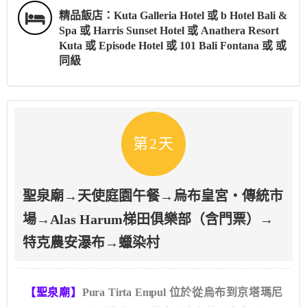
精品飯店：Kuta Galleria Hotel 或 b Hotel Bali &
Spa 或 Harris Sunset Hotel 或 Anathera Resort
Kuta 或 Episode Hotel 或 101 Bali Fontana 或 或
同級
第2天
聖泉廟→天使庭園午餐→烏布皇宮・傳統市
場→Alas Harum梯田俱樂部（含門票）→
特克農安瀑布→蠟染村
【聖泉廟】
Pura Tirta Empul
位於從烏布到京塔瑪尼