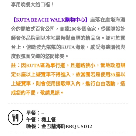
享用晚餐大飽口福！
【KUTA BEACH WALK購物中心】
座落在庫塔海灘
旁的開放式百貨公司，高達200多個商家，從國際設計
師奢侈品牌到以本地最時髦商標的精品店。並可於露
台上，俯瞰波光粼粼的KUTA海景，感受海邊購物與
度假氛圍交織的悠閒節奏。
註：因KUTA區為單行道，且道路狹小，當地政府規
定35座以上遊覽車不得進入，故當團若是使用35座以
上遊覽車，則會使用接駁車入內，進行自由活動，造
成您的不便，敬請見諒。
早餐：
--
午餐：
機上餐
晚餐：
金巴蘭海鮮BBQ USD12