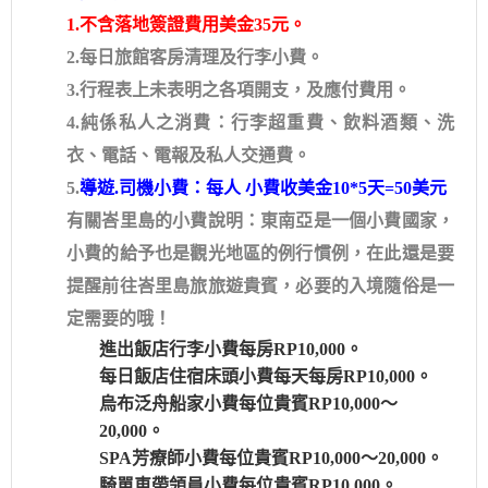
1.不含落地簽證費用美金35元。
2.每日旅館客房清理及行李小費。
3.行程表上未表明之各項開支，及應付費用。
4.純係私人之消費：行李超重費、飲料酒類、洗
衣、電話、電報及私人交通費。
5.
導遊.司機小費：每人 小費收美金10*5天=50美元
有關峇里島的小費說明：東南亞是一個小費國家，
小費的給予也是觀光地區的例行慣例，在此還是要
提醒前往峇里島旅旅遊貴賓，必要的入境隨俗是一
定需要的哦！
進出飯店行李小費每房RP10,000。
每日飯店住宿床頭小費每天每房RP10,000。
烏布泛舟船家小費每位貴賓RP10,000～
20,000。
SPA芳療師小費每位貴賓RP10,000～20,000。
騎單車帶領員小費每位貴賓RP10,000。