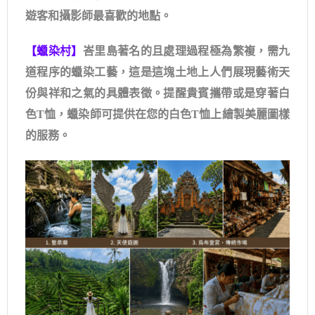
遊客和攝影師最喜歡的地點。
【蠟染村】
峇里島著名的且處理過程極為繁複，需九
道程序的蠟染工藝，這是這塊土地上人們展現藝術天
份與祥和之氣的具體表徵。提醒貴賓攜帶或是穿著白
色T恤，蠟染師可提供在您的白色T恤上繪製美麗圖樣
的服務。