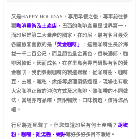
又是HAPPY HOLIDAY，享用早餐之後，專車前往參
觀
咖啡藝術及土產店
，巴西的咖啡產量是世界第一，
而印尼是第二大量產的國家，在印尼，最有名且最受
各國旅客喜歡的是
「黃金咖啡」
，這種咖啡生長於海
拔一千二百公尺，而且顏色呈金黃色，香味濃郁、咖
啡因較低，因而成名，在峇里島有專門研製有名的黃
金咖啡，我們參觀咖啡的製造過程，從咖啡樹、咖啡
豆、去殼、曬乾、烘焙等處理製造過程，現場也有教
大家咖啡正確的沖泡方式及冰咖啡、熱咖啡的不同做
法，當場亦可品嚐，無限暢飲，口味精選，值得您品
嚐。
行程將近尾聲了，但您知道印尼有何土產嗎？
胡椒
粉、咖哩、雞湯醬、蝦餅
等好多好多目不暇給。