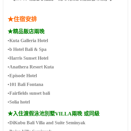
★住宿安排
★精品飯店兩晚
•Kuta Galleria Hotel
•b Hotel Bali & Spa
•Harris Sunset Hotel
•Anathera Resort Kuta
•Episode Hotel
•101 Bali Fontana
•Fairfields sunset bali
•Solia hotel
★入住渡假泳池別墅VILLA兩晚 或同級
•DiKubu Bali Villa and Suite Seminyak