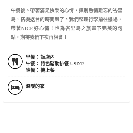
午餐後。帶著滿足快樂的心情，揮別熱情難忘的峇里
島，搭機返台的時間到了。我們整理行李前往機場，
帶著NICE好心情！也為峇里島之旅畫下完美的句
點，期待我們下次再相會！
早餐：
飯店內
午餐：
特色豬肋排餐 USD12
晚餐：
機上餐
溫暖的家