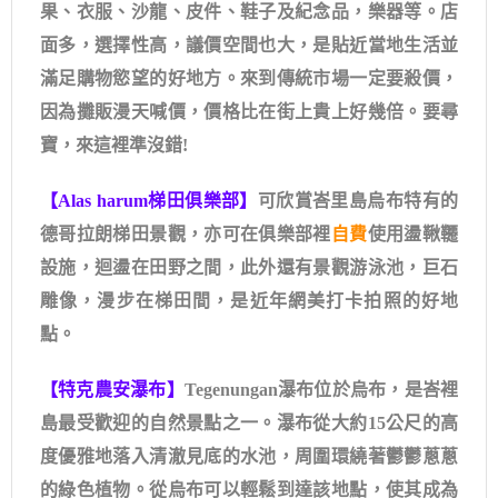
果、衣服、沙龍、皮件、鞋子及紀念品，樂器等。店
面多，選擇性高，議價空間也大，是貼近當地生活並
滿足購物慾望的好地方。來到傳統市場一定要殺價，
因為攤販漫天喊價，價格比在街上貴上好幾倍。要尋
寶，來這裡準沒錯!
【Alas harum梯田俱樂部】
可欣賞峇里島烏布特有的
德哥拉朗梯田景觀，亦可在俱樂部裡
自費
使用盪鞦韆
設施，迴盪在田野之間，此外還有景觀游泳池，巨石
雕像，漫步在梯田間，是近年網美打卡拍照的好地
點。
【特克農安瀑布】
Tegenungan瀑布位於烏布，是峇裡
島最受歡迎的自然景點之一。瀑布從大約15公尺的高
度優雅地落入清澈見底的水池，周圍環繞著鬱鬱蔥蔥
的綠色植物。從烏布可以輕鬆到達該地點，使其成為