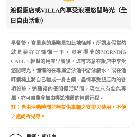
渡假飯店或VILLA內享受浪漫悠閒時光（全
日自由活動）
早餐後，峇里島的晨曦是如此地恬靜，所謂度假當然
就是要好好慵懶一下，沒有擾夢的MORNING
CALL，輕鬆的用完早餐後，您可恣意在飯店中享受
悠閒時光，慵懶的在專屬游泳池中游泳戲水，或在池
畔躺椅上將自己曬成一身古銅，盡情享受飯店內的各
項設施，這難得的優閒慢活時間，現在只有您能專
屬，亦可自費參加由導遊推薦的精選行程。
註：自由活動時間並無提供車輛之安排與使用，不便
之處尚祈見諒。
早餐：
飯店內