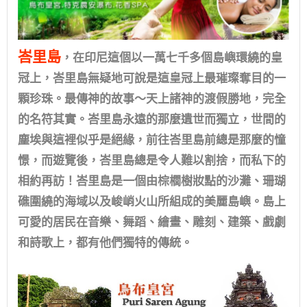
峇里島
，在印尼這個以一萬七千多個島嶼環繞的皇
冠上，峇里島無疑地可說是這皇冠上最璀璨奪目的一
顆珍珠。最傳神的故事～天上諸神的渡假勝地，完全
的名符其實。峇里島永遠的那麼遺世而獨立，世間的
塵埃與這裡似乎是絕緣，前往峇里島前總是那麼的憧
憬，而遊覽後，峇里島總是令人難以割捨，而私下的
相約再訪！峇里島是一個由棕櫚樹妝點的沙灘、珊瑚
礁圍繞的海域以及峻峭火山所組成的美麗島嶼。島上
可愛的居民在音樂、舞蹈、繪畫、雕刻、建築、戲劇
和詩歌上，都有他們獨特的傳統。