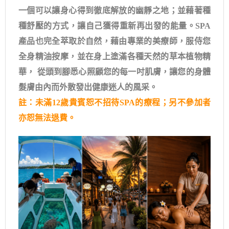
一個可以讓身心得到徹底解放的幽靜之地；並藉著種
種舒壓的方式，讓自己獲得重新再出發的能量。SPA
產品也完全萃取於自然，藉由專業的美療師，服侍您
全身精油按摩，並在身上塗滿各種天然的草本植物精
華， 從頭到腳悉心照顧您的每一吋肌膚，讓您的身體
髮膚由內而外散發出健康迷人的風采。
註：未滿12歲貴賓恕不招待SPA的療程；另不參加者
亦恕無法退費。