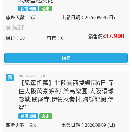
大螃蟹吃到飽
保證出團
必走
5天
2026/08/09 (日)
航班
37,900
銷售價$
機位
30
可售
0
候補
NGO06260809B
團
【兒童折萬】北陸關西雙樂園6日.保
住大阪萬豪系列.樂高樂園.大阪環球
影城.勝尾寺.伊賀忍者村.海鮮龍蝦.伊
賀牛
保證出團
必走
6天
2026/08/09 (日)