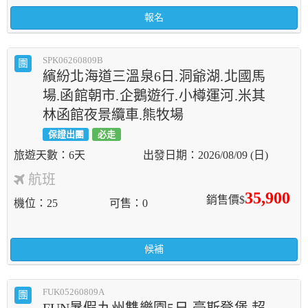
報名
SPK06260809B
團
繽紛北海道三溫泉6日.洞爺湖.北國馬
場.函館朝市.企鵝遊行.小樽運河.米其
林函館夜景纜車.熊牧場
保證出團
必走
6天
2026/08/09 (日)
航班
35,900
銷售價$
機位
25
可售
0
候補
FUK05260809A
團