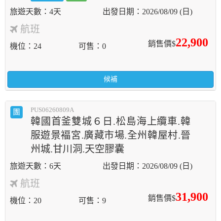
4天
2026/08/09 (日)
航班
22,900
銷售價$
機位
24
可售
0
候補
PUS06260809A
團
韓國首釜雙城６日.松島海上纜車.韓
服遊景褔宮.廣藏市場.全州韓屋村.晉
州城.甘川洞.天空膠囊
6天
2026/08/09 (日)
航班
31,900
銷售價$
機位
20
可售
9