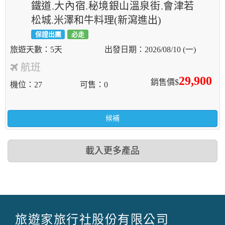
鐵道.大內宿.秘境銀山溫泉街.會津若
松城.米澤和牛料理(新瀉進出)
保證出團
必走
5天
2026/08/10 (一)
航班
29,900
銷售價$
機位
27
可售
0
候補
載入更多產品
旅遊家旅行社股份有限公司