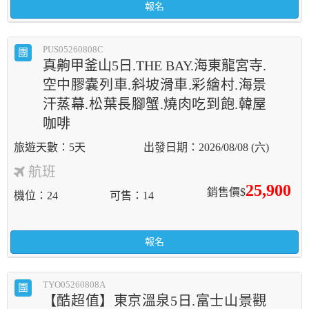
報名
PUS05260808C
團
真齁甲釜山5日.THE BAY.海東龍宮寺.
空中膠囊列車.斜坡滑車.彩繪村.海景
汗蒸幕.松葉長腳蟹.燒肉吃到飽.韓屋
咖啡
5天
2026/08/08 (六)
航班
25,900
銷售價$
機位
24
可售
14
報名
TYO05260808A
團
【酷超值】東京溫泉5日.富士山景觀