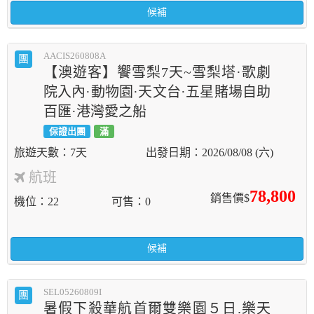
候補
AACIS260808A
團
【澳遊客】饗雪梨7天~雪梨塔·歌劇
院入內·動物園·天文台·五星賭場自助
百匯·港灣愛之船
保證出團
滿
7天
2026/08/08 (六)
航班
78,800
銷售價$
機位
22
可售
0
候補
SEL05260809I
團
暑假下殺華航首爾雙樂園５日.樂天