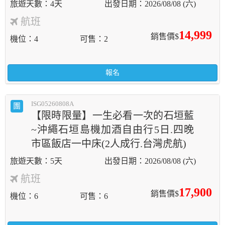
4天
2026/08/08 (六)
航班
14,999
銷售價$
機位
4
可售
2
報名
ISG05260808A
團
【限時限量】一生必看一次的石垣藍
~沖繩石垣島機加酒自由行5日.四晚
市區飯店一中床(2人成行.台灣虎航)
5天
2026/08/08 (六)
航班
17,900
銷售價$
機位
6
可售
6