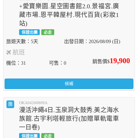
+愛寶樂園.星空圖書館2.0.景福宮.廣
藏市場.恩平韓屋村.現代百貨(彩妝1
站)
保證出團
必走
5天
2026/08/09 (日)
航班
19,900
銷售價$
機位
31
可售
0
候補
OKA04260809A
團
漫活沖繩4日.玉泉洞大鼓秀.美之海水
族館.古宇利塔輕旅行(加贈單軌電車
一日卷)
保證出團
必走