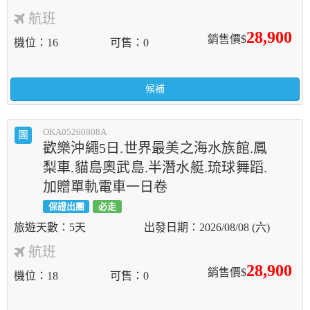
航班
28,900
銷售價$
機位
16
可售
0
候補
OKA05260808A
團
歡樂沖繩5日.世界最美之海水族館.鳳
梨車.貓島奧武島.半潛水艇.琉球舞蹈.
加贈單軌電車一日卷
保證出團
必走
5天
2026/08/08 (六)
航班
28,900
銷售價$
機位
18
可售
0