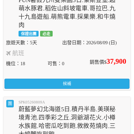
FUN暑假九州雙樂園5日.豪斯登堡.超
萌水豚君.稻佐山斜坡電車.哥拉巴.九
十九島遊船.萌熊電車.採果樂.和牛燒
肉
保證出團
必走
5天
2026/08/09 (日)
航班
37,900
銷售價$
機位
18
可售
0
候補
SPK05260809A
團
蔚藍夢幻北海道5日.積丹半島.美瑛秘
境青池.四季彩之丘.洞爺湖花火.小樽
水族館.哈密瓜吃到飽.敘敘苑燒肉.三