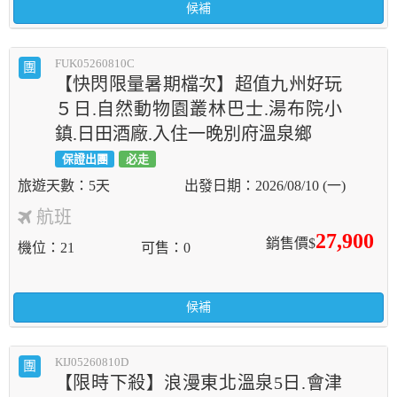
候補
FUK05260810C
團
【快閃限量暑期檔次】超值九州好玩
５日.自然動物園叢林巴士.湯布院小
鎮.日田酒廠.入住一晚別府溫泉鄉
保證出團
必走
5天
2026/08/10 (一)
航班
27,900
銷售價$
機位
21
可售
0
候補
KIJ05260810D
團
【限時下殺】浪漫東北溫泉5日.會津