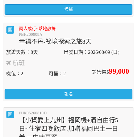
候補
兩人成行~落地散拚
團
PBH260809A
幸福不丹-祕境探索之旅8天
8天
2026/08/09 (日)
航班
99,000
銷售價$
機位
2
可售
2
報名
FUK05260810D
團
【小資愛上九州】福岡機+酒自由行5
日~住宿四晚飯店.加贈福岡巴士一日