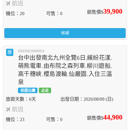
航班
39,900
銷售價$
機位
20
可售
0
候補
KMJ06260809A
團
台中出發南北九州全覽6日.繽紛花漾.
萌熊電車.由布院之森列車.柳川遊船.
高千穗峽.櫻島渡輪.仙嚴園.入住三溫
泉
保證出團
必走
6天
2026/08/09 (日)
航班
44,900
銷售價$
機位
23
可售
0