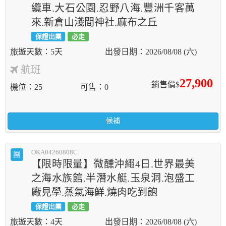
纜車.大石公園.忍野八海.豐洲千客萬
來.新倉山淺間神社.麻布之丘
保證出團
必走
5天
2026/08/08 (六)
航班
27,900
銷售價$
機位
25
可售
0
候補
OKA04260808C
團
【限時限量】微醺沖繩4日.世界最美
之海水族館.半潛水艇.玉泉洞.泡盛工
廠見學.蒸氣海鮮.燒肉吃到飽
保證出團
必走
4天
2026/08/08 (六)