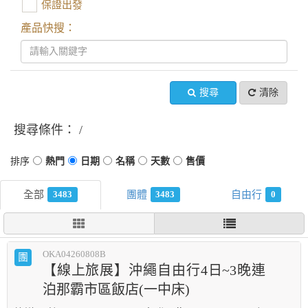
保證出發
產品快搜：
搜尋
清除
搜尋條件：
3483
3483
0
OKA04260808B
團
【線上旅展】沖繩自由行4日~3晚連
泊那霸市區飯店(一中床)